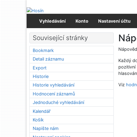
Přejít na obsah
Přejít na menu
Prohlášení o webové přístupnosti
Vyhledávání
Konto
Nastavení účtu
Nápo
Související stránky
Nápověda
Bookmark
Detail záznamu
Každý do
pozitivn
Export
hlasován
Historie
Viz
hodn
Historie vyhledávání
Hodnocení záznamů
Jednoduché vyhledávání
Kalendář
Košík
Napište nám