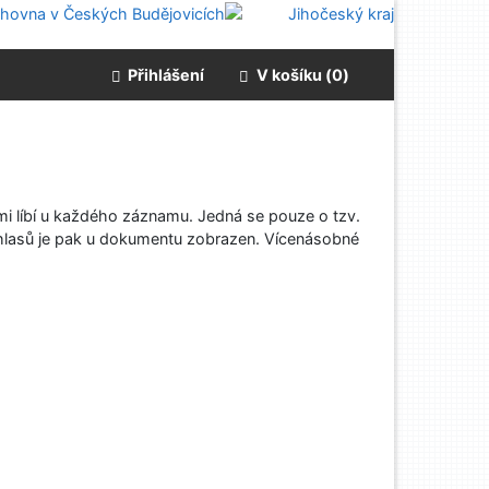
Přihlášení
V košíku (
0
)
i líbí
u každého záznamu. Jedná se pouze o tzv.
 hlasů je pak u dokumentu zobrazen. Vícenásobné