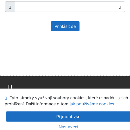
Přihlásit se
Tyto stránky využívají soubory cookies, které usnadňují jejich
Napište nám
Mapa stránek
Přístupnost
Soukromí
prohlížení. Další informace o tom
jak používáme cookies
.
Nastavení cookies
Přijmout vše
Knihovny regionu České Budějovice
Nastavení
©1993-2026
IPAC
v.4.8.63a
-
Cosmotron Bohemia, s.r.o.