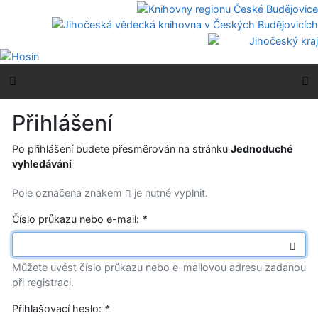
Přejít na obsah
Přejít na menu
Prohlášení o webové přístupnosti
Boční menu
H
Přihlášení
Po přihlášení budete přesměrován na stránku
Jednoduché
vyhledávání
Pole označena znakem
je nutné vyplnit.
Číslo průkazu nebo e-mail:
*
Můžete uvést číslo průkazu nebo e-mailovou adresu zadanou
při registraci.
Přihlašovací heslo:
*