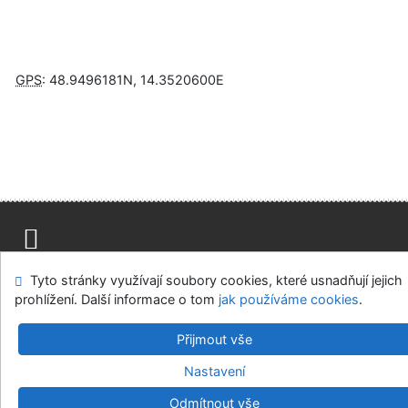
GPS
:
48.9496181N
,
14.3520600E
Napište nám
Mapa stránek
Přístupnost
Soukromí
Tyto stránky využívají soubory cookies, které usnadňují jejich
Nastavení cookies
prohlížení. Další informace o tom
jak používáme cookies
.
Přijmout vše
Knihovny regionu České Budějovice
©1993-2026
IPAC
v.4.8.63a
-
Cosmotron Bohemia, s.r.o.
Nastavení
Odmítnout vše