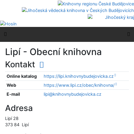
Přejít na obsah
Přejít na menu
Prohlášení o webové přístupnosti
Boční menu
H
Lipí - Obecní knihovna
Kontakt
Online katalog
https://lipi.knihovnybudejovicka.cz
Web
https://www.lipi.cz/obec/knihovna/
E-mail
lipi@knihovnybudejovicka.cz
Adresa
Lipí 28
373 84
Lipí