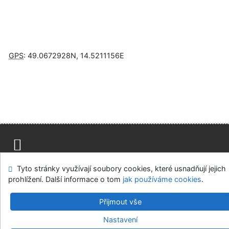
GPS
:
49.0672928N
,
14.5211156E
Napište nám
Mapa stránek
Přístupnost
Soukromí
Tyto stránky využívají soubory cookies, které usnadňují jejich
Nastavení cookies
prohlížení. Další informace o tom
jak používáme cookies
.
Knihovny regionu České Budějovice
Přijmout vše
©1993-2026
IPAC
v.4.8.63a
-
Cosmotron Bohemia, s.r.o.
Nastavení