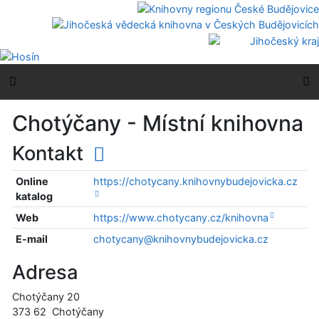
Přejít na obsah
Přejít na menu
Prohlášení o webové přístupnosti
Boční menu
H
Chotýčany - Místní knihovna
Kontakt
Online
https://chotycany.knihovnybudejovicka.cz
katalog
Web
https://www.chotycany.cz/knihovna
E-mail
chotycany@knihovnybudejovicka.cz
Adresa
Chotýčany 20
373 62
Chotýčany